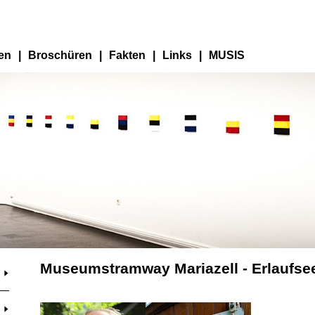
en
|
Broschüren
|
Fakten
|
Links
|
MUSIS
Museumstramway Mariazell - Erlaufse