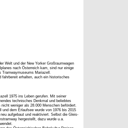
 der Welt und der New Yorker Großraumwagen
planes nach Österreich kam, sind nur einige
es Tramwaymuseums Mariazell.
 fahrbereit erhalten, auch ein historisches
azell 1975 ins Leben gerufen. Mit seiner
annendes technisches Denkmal und beliebtes
n nicht weniger als 28.000 Menschen befördert.
ll und dem Erlaufsee wurde von 1976 bis 2015
eu aufgebaut und reaktiviert. Selbst die Gleis-
stramway hergestellt, dazu wurde u.a.
rwendet.