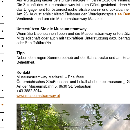
Als Würdigung dieser Leistungen erfolgte im Jahre 2018 die Verlei
Die Zukunft des Museumstramway ist zum Glück gesichert, denn Alf
das Engagement für österreichische Straßenbahn- und Lokalbahn
Am 26. August erhielt Alfred Fleissner den Würdigungspreis
>> Den
Verdienste rund um die Museumstramway Mariazell.
Unterstützen Sie die Museumstramway
Wenn Sie Eisenbahnen lieben und die Museumstramway unterstütze
Mitgliedschaft oder auch mit tatkräftiger Unterstützung dazu beitrag
oder Schiffsführer*in.
Tipp
Neben dem regen Sommerbetrieb auf der Bahnstrecke und am Erlauf
Beliebtheit.
Kontakt
Museumstramway Mariazell – Erlaufsee
Österreichisches Straßenbahn- und Lokalbahnbetriebsmuseum „I
An der Museumsbahn 5, 8630 St. Sebastian
+43 3882 3014
www.museumstramway.at