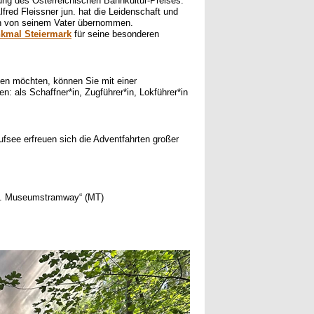
hung des Österreichischen Bahnkultur-Preises.
red Fleissner jun. hat die Leidenschaft und
en von seinem Vater übernommen.
kmal Steiermark
für seine besonderen
n möchten, können Sie mit einer
en: als Schaffner*in, Zugführer*in, Lokführer*in
see erfreuen sich die Adventfahrten großer
.G. Museumstramway“ (MT)