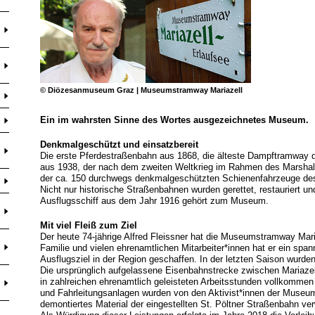
© Diözesanmuseum Graz | Museumstramway Mariazell
Ein im wahrsten Sinne des Wortes ausgezeichnetes Museum.
Denkmalgeschützt und einsatzbereit
Die erste Pferdestraßenbahn aus 1868, die älteste Dampftramway
aus 1938, der nach dem zweiten Weltkrieg im Rahmen des Marshall
der ca. 150 durchwegs denkmalgeschützten Schienenfahrzeuge d
Nicht nur historische Straßenbahnen wurden gerettet, restauriert und
Ausflugsschiff aus dem Jahr 1916 gehört zum Museum.
Mit viel Fleiß zum Ziel
Der heute 74-jährige Alfred Fleissner hat die Museumstramway Mari
Familie und vielen ehrenamtlichen Mitarbeiter*innen hat er ein sp
Ausflugsziel in der Region geschaffen. In der letzten Saison wurde
Die ursprünglich aufgelassene Eisenbahnstrecke zwischen Mariaze
in zahlreichen ehrenamtlich geleisteten Arbeitsstunden vollkommen n
und Fahrleitungsanlagen wurden von den Aktivist*innen der Museum
demontiertes Material der eingestellten St. Pöltner Straßenbahn ve