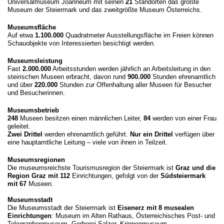
Universalmuseum Joanneum mit seinen
21
Standorten das größte
Museum der Steiermark und das zweitgrößte Museum Österreichs.
Museumsfläche
Auf etwa
1.100.000
Quadratmeter Ausstellungsfläche im Freien können
Schauobjekte von Interessierten besichtigt werden.
Museumsleistung
Fast
2.000.000
Arbeitsstunden werden jährlich an Arbeitsleitung in den
steirischen Museen erbracht, davon rund
900.000
Stunden ehrenamtlich
und über
220.000
Stunden zur Offenhaltung aller Museen für Besucher
und Besucherinnen.
Museumsbetrieb
248
Museen besitzen einen männlichen Leiter,
84
werden von einer Frau
geleitet.
Zwei Drittel
werden ehrenamtlich geführt.
Nur ein Drittel
verfügen über
eine hauptamtliche Leitung – viele von ihnen in Teilzeit.
Museumsregionen
Die museumsreichste Tourismusregion der Steiermark ist
Graz und die
Region Graz mit 112
Einrichtungen, gefolgt von der
Südsteiermark
mit 67
Museen.
Museumsstadt
Die Museumsstadt der Steiermark ist
Eisenerz mit 8 musealen
Einrichtungen
: Museum im Alten Rathaus, Österreichisches Post- und
Telegraphenmuseum, Gerberei Salzer, Krippenmuseum,