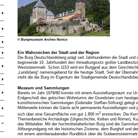
© Burgmuseum Archeo Norico
Ein Wahrzeichen der Stadt und der Region
Die Burg Deutschlandsberg prägt seit Jahrhunderten die Stadt und d
beginnende 19. Jahrhundert den Verwaltungssitz großer Landbesitz
Weststeiermark. Schon 1153 wird ein Burggraf aus dem Geschlecht 
„Landsberg“ namensgebend für die heutige Stadt. Seit der Übernah
steht die die Burg im Eigentum der Stadtgemeinde Deutschlandsbe
Museum und Sammlungen
Bereits im Jahr 1979/80 konnte mit einem Ausstellungsraum zur Ur
Erdgeschoß des gotischen Wohnturms der Grundstein zum heutigen
kunsthistorischen Sammlungen (Gebrüder Steffan-Stiftung) gelegt 
Mittlerweile können die Gäste acht permanente Ausstellungen und 
2
sich über eine Gesamtfläche von gut 1.800 m
erstrecken. Die Ke
Themenbereiche Archäologie (Urgeschichte, Kelten und Römer), Kun
das Mittelalter. Mit der hochmittelalterlichen Burg sind die Samm
Altburgrundgang mit der historischen Zisterne, dem Burghof und d
mit einem atemberaubenden Rundblick über die Südweststeiermark