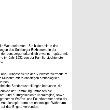
ie Weststeiermark. Sie bildete bis in das
ungen des Salzburger Erzbistums in der
der Lonsperger urkundlich erwähnt – später mit
me im Jahr 1932 von der Familie Liechtenstein
rg.
- und Frühgeschichte der Südweststeiermark im
 Museum mit reichhaltigen archäologisch-
werden.
jährliche Sonderausstellungen besuchen, die
rnpunkte der Sammlung umfassen die
st- und Kulturgeschichte (Koralmglas) sowie
lungsthemen Waffen- und Folterkammer sowie der
er Aussichtsplattform am ehemaligen Wohnturm
 auf das Engste verbunden.