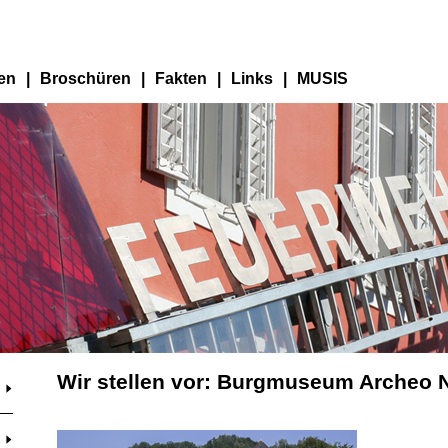
en
|
Broschüren
|
Fakten
|
Links
|
MUSIS
Wir stellen vor: Burgmuseum Archeo 