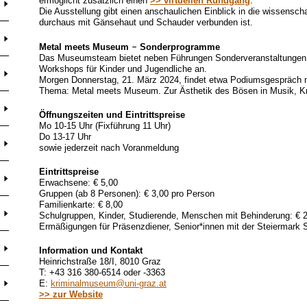
ermöglicht zusätzlich einen
>> virtuellen Rundgang
.
Die Ausstellung gibt einen anschaulichen Einblick in die wissensch
durchaus mit Gänsehaut und Schauder verbunden ist.
Metal meets Museum
–
Sonderprogramme
Das Museumsteam bietet neben Führungen Sonderveranstaltungen
Workshops für Kinder und Jugendliche an.
Morgen Donnerstag, 21. März 2024, findet etwa Podiumsgespräch mit
Thema: Metal meets Museum. Zur Ästhetik des Bösen in Musik, K
Öffnungszeiten und Eintrittspreise
Mo 10-15 Uhr (Fixführung 11 Uhr)
Do 13-17 Uhr
sowie jederzeit nach Voranmeldung
Eintrittspreise
Erwachsene: € 5,00
Gruppen (ab 8 Personen): € 3,00 pro Person
Familienkarte: € 8,00
Schulgruppen, Kinder, Studierende, Menschen mit Behinderung: € 
Ermäßigungen für Präsenzdiener, Senior*innen mit der Steiermark S
Information und Kontakt
Heinrichstraße 18/I, 8010 Graz
T: +43 316 380-6514 oder -3363
E:
kriminalmuseum@uni-graz.at
>> zur Website