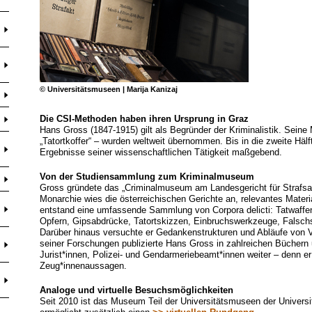
© Universitätsmuseen | Marija Kanizaj
Die CSI-Methoden haben ihren Ursprung in Graz
Hans Gross (1847-1915) gilt als Begründer der Kriminalistik. Sein
„Tatortkoffer“ – wurden weltweit übernommen. Bis in die zweite Hälf
Ergebnisse seiner wissenschaftlichen Tätigkeit maßgebend.
Von der Studiensammlung zum Kriminalmuseum
Gross gründete das „Criminalmuseum am Landesgericht für Strafsa
Monarchie wies die österreichischen Gerichte an, relevantes Mate
entstand eine umfassende Sammlung von Corpora delicti: Tatwaffe
Opfern, Gipsabdrücke, Tatortskizzen, Einbruchswerkzeuge, Falschsp
Darüber hinaus versuchte er Gedankenstrukturen und Abläufe von 
seiner Forschungen publizierte Hans Gross in zahlreichen Büchern 
Jurist*innen, Polizei- und Gendarmeriebeamt*innen weiter – denn er
Zeug*innenaussagen.
Analoge und virtuelle Besuchsmöglichkeiten
Seit 2010 ist das Museum Teil der Universitätsmuseen der Universi