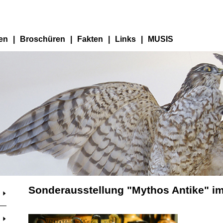
en
|
Broschüren
|
Fakten
|
Links
|
MUSIS
Sonderausstellung "Mythos Antike" 