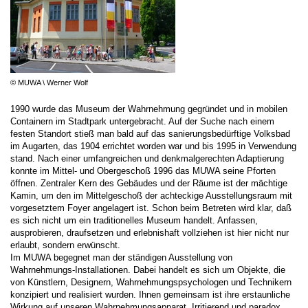
© MUWA \ Werner Wolf
1990 wurde das Museum der Wahrnehmung gegründet und in mobilen
Containern im Stadtpark untergebracht. Auf der Suche nach einem
festen Standort stieß man bald auf das sanierungsbedürftige Volksbad
im Augarten, das 1904 errichtet worden war und bis 1995 in Verwendung
stand. Nach einer umfangreichen und denkmalgerechten Adaptierung
konnte im Mittel- und Obergeschoß 1996 das MUWA seine Pforten
öffnen. Zentraler Kern des Gebäudes und der Räume ist der mächtige
Kamin, um den im Mittelgeschoß der achteckige Ausstellungsraum mit
vorgesetztem Foyer angelagert ist. Schon beim Betreten wird klar, daß
es sich nicht um ein traditionelles Museum handelt. Anfassen,
ausprobieren, draufsetzen und erlebnishaft vollziehen ist hier nicht nur
erlaubt, sondern erwünscht.
Im MUWA begegnet man der ständigen Ausstellung von
Wahrnehmungs-Installationen. Dabei handelt es sich um Objekte, die
von Künstlern, Designern, Wahrnehmungspsychologen und Technikern
konzipiert und realisiert wurden. Ihnen gemeinsam ist ihre erstaunliche
Wirkung auf unseren Wahrnehmungsapparat. Irritierend und paradox,