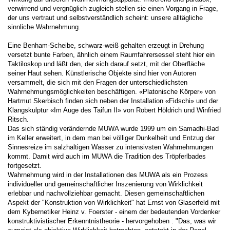
verwirrend und vergnüglich zugleich stellen sie einen Vorgang in Frage,
der uns vertraut und selbstverständlich scheint: unsere alltägliche
sinnliche Wahrnehmung.
Eine Benham-Scheibe, schwarz-weiß gehalten erzeugt in Drehung
versetzt bunte Farben, ähnlich einem Raumfahrersessel steht hier ein
Taktiloskop und läßt den, der sich darauf setzt, mit der Oberfläche
seiner Haut sehen. Künstlerische Objekte sind hier von Autoren
versammelt, die sich mit den Fragen der unterschiedlichsten
Wahrnehmungsmöglichkeiten beschäftigen. «Platonische Körper» von
Hartmut Skerbisch finden sich neben der Installation «Fidschi» und der
Klangskulptur «Im Auge des Taifun II» von Robert Höldrich und Winfried
Ritsch.
Das sich ständig verändernde MUWA wurde 1999 um ein Samadhi-Bad
im Keller erweitert, in dem man bei völliger Dunkelheit und Entzug der
Sinnesreize im salzhaltigen Wasser zu intensivsten Wahrnehmungen
kommt. Damit wird auch im MUWA die Tradition des Tröpferlbades
fortgesetzt.
Wahrnehmung wird in der Installationen des MUWA als ein Prozess
individueller und gemeinschaftlicher Inszenierung von Wirklichkeit
erlebbar und nachvollziehbar gemacht. Diesen gemeinschaftlichen
Aspekt der "Konstruktion von Wirklichkeit" hat Ernst von Glaserfeld mit
dem Kybernetiker Heinz v. Foerster - einem der bedeutenden Vordenker
konstruktivistischer Erkenntnistheorie - hervorgehoben : "Das, was wir