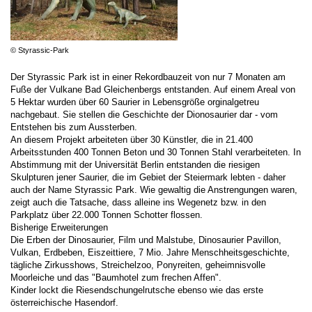
© Styrassic-Park
Der Styrassic Park ist in einer Rekordbauzeit von nur 7 Monaten am
Fuße der Vulkane Bad Gleichenbergs entstanden. Auf einem Areal von
5 Hektar wurden über 60 Saurier in Lebensgröße orginalgetreu
nachgebaut. Sie stellen die Geschichte der Dionosaurier dar - vom
Entstehen bis zum Aussterben.
An diesem Projekt arbeiteten über 30 Künstler, die in 21.400
Arbeitsstunden 400 Tonnen Beton und 30 Tonnen Stahl verarbeiteten. In
Abstimmung mit der Universität Berlin entstanden die riesigen
Skulpturen jener Saurier, die im Gebiet der Steiermark lebten - daher
auch der Name Styrassic Park. Wie gewaltig die Anstrengungen waren,
zeigt auch die Tatsache, dass alleine ins Wegenetz bzw. in den
Parkplatz über 22.000 Tonnen Schotter flossen.
Bisherige Erweiterungen
Die Erben der Dinosaurier, Film und Malstube, Dinosaurier Pavillon,
Vulkan, Erdbeben, Eiszeittiere, 7 Mio. Jahre Menschheitsgeschichte,
tägliche Zirkusshows, Streichelzoo, Ponyreiten, geheimnisvolle
Moorleiche und das "Baumhotel zum frechen Affen".
Kinder lockt die Riesendschungelrutsche ebenso wie das erste
österreichische Hasendorf.