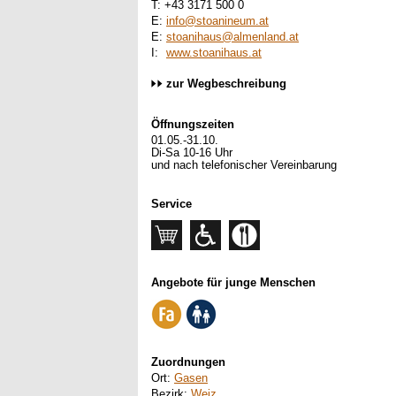
T: +43 3171 500 0
E:
info@stoanineum.at
E:
stoanihaus@almenland.at
I:
www.stoanihaus.at
zur Wegbeschreibung
Öffnungszeiten
01.05.-31.10.
Di-Sa 10-16 Uhr
und nach telefonischer Vereinbarung
Service
Angebote für junge Menschen
Zuordnungen
Ort:
Gasen
Bezirk:
Weiz