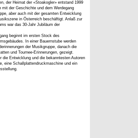
n, der Heimat der «Stoakogler» entstand 1999
h mit der Geschichte und dem Werdegang
ppe, aber auch mit der gesamten Entwicklung
sikszene in Österreich beschäftigt. Anlaß zur
ums war das 30-Jahr Jubiläum der
gang beginnt im ersten Stock des
umsgebäudes. In einer Bauernstube werden
derinnerungen der Musikgruppe, danach die
latten und Tournee-Erinnerungen, gezeigt.
r die Entwicklung und die bekanntesten Autoren
e, eine Schallplattendruckmaschine und ein
sstellung.