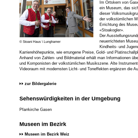
Im Ortskern von Gase
ein Museum, das sic
dieser Volksmusikgru
der volkstümlichen Mu
Errichtung des Muse
«Stoakogler».
Der Ausstellungsrund
neuerrichteten Muse
© Stoani Haus \ Lunghamer
Kindheits- und Jugen
Karrierehöhepunkte, wie errungene Preise, Gold- und Platinschallp
Anhand von Zahlen- und Bildmaterial erhält man Informationen übe
und Komponisten der volkstümlichen Musikszene. Alte Instrument
Videoraum mit modernsten Licht- und Toneffekten ergänzen die Au
zur Bildergalerie
Sehenswürdigkeiten in der Umgebung
Pfarrkirche Gasen
Museen im Bezirk
Museen im Bezirk Weiz