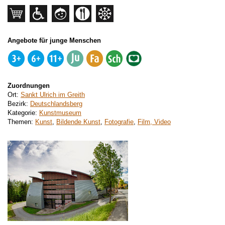
Angebote für junge Menschen
Zuordnungen
Ort:
Sankt Ulrich im Greith
Bezirk:
Deutschlandsberg
Kategorie:
Kunstmuseum
Themen:
Kunst
,
Bildende Kunst
,
Fotografie
,
Film, Video