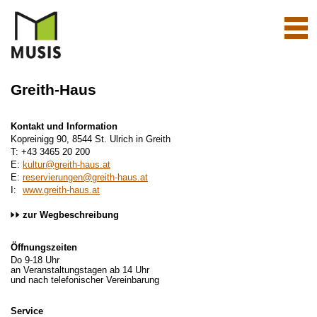
Navi
aktiv
Greith-Haus
Kontakt und Information
Kopreinigg 90, 8544 St. Ulrich in Greith
T: +43 3465 20 200
E:
kultur@greith-haus.at
E:
reservierungen@greith-haus.at
I:
www.greith-haus.at
zur Wegbeschreibung
Öffnungszeiten
Do 9-18 Uhr
an Veranstaltungstagen ab 14 Uhr
und nach telefonischer Vereinbarung
Service