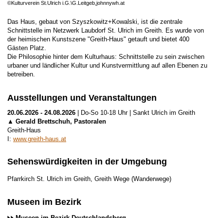
©Kulturverein St.Ulrich i.G.\G.Leitgeb,johnnywh.at
Das Haus, gebaut von Szyszkowitz+Kowalski, ist die zentrale
Schnittstelle im Netzwerk Laubdorf St. Ulrich im Greith. Es wurde von
der heimischen Kunstszene "Greith-Haus" getauft und bietet 400
Gästen Platz.
Die Philosophie hinter dem Kulturhaus: Schnittstelle zu sein zwischen
urbaner und ländlicher Kultur und Kunstvermittlung auf allen Ebenen zu
betreiben.
Ausstellungen und Veranstaltungen
20.06.2026 - 24.08.2026
| Do-So 10-18 Uhr | Sankt Ulrich im Greith
▲ Gerald Brettschuh, Pastoralen
Greith-Haus
I:
www.greith-haus.at
Sehenswürdigkeiten in der Umgebung
Pfarrkirch St. Ulrich im Greith, Greith Wege (Wanderwege)
Museen im Bezirk
Museen im Bezirk Deutschlandsberg