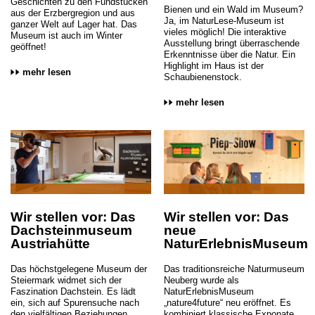
Geschichten zu den Fundstücken
Bienen und ein Wald im Museum?
aus der Erzbergregion und aus
Ja, im NaturLese-Museum ist
ganzer Welt auf Lager hat. Das
vieles möglich! Die interaktive
Museum ist auch im Winter
Ausstellung bringt überraschende
geöffnet!
Erkenntnisse über die Natur. Ein
Highlight im Haus ist der
mehr lesen
Schaubienenstock.
mehr lesen
Wir stellen vor: Das
Wir stellen vor: Das
Dachsteinmuseum
neue
Austriahütte
NaturErlebnisMuseum
Das höchstgelegene Museum der
Das traditionsreiche Naturmuseum
Steiermark widmet sich der
Neuberg wurde als
Faszination Dachstein. Es lädt
NaturErlebnisMuseum
ein, sich auf Spurensuche nach
„nature4future“ neu eröffnet. Es
den vielfältigen Beziehungen
kombiniert klassische Exponate