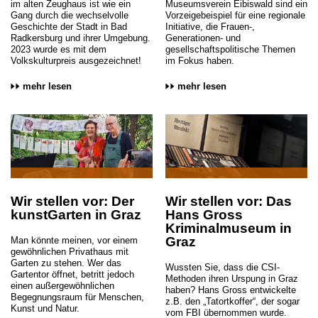
im alten Zeughaus ist wie ein
Museumsverein Eibiswald sind ein
Gang durch die wechselvolle
Vorzeigebeispiel für eine regionale
Geschichte der Stadt in Bad
Initiative, die Frauen-,
Radkersburg und ihrer Umgebung.
Generationen- und
2023 wurde es mit dem
gesellschaftspolitische Themen
Volkskulturpreis ausgezeichnet!
im Fokus haben.
mehr lesen
mehr lesen
Wir stellen vor: Der
Wir stellen vor: Das
kunstGarten in Graz
Hans Gross
Kriminalmuseum in
Graz
Man könnte meinen, vor einem
gewöhnlichen Privathaus mit
Garten zu stehen. Wer das
Wussten Sie, dass die CSI-
Gartentor öffnet, betritt jedoch
Methoden ihren Urspung in Graz
einen außergewöhnlichen
haben? Hans Gross entwickelte
Begegnungsraum für Menschen,
z.B. den „Tatortkoffer“, der sogar
Kunst und Natur.
vom FBI übernommen wurde.