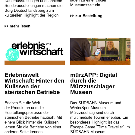
laden zu einer coolen
Dauerausstellungen und jährliche
Museumszeit ein.
Sonderausstellungen machen die
Burg Deutschlandsberg zum
kulturellen Highlight der Region.
zur Bestellung
mehr lesen
Erlebniswelt
mürzAPP: Digital
Wirtschaft: Hinter den
durch die
Kulissen der
Mürzzuschlager
steirischen Betriebe
Museen
Erleben Sie die Welt
Das SÜDBAHN Museum und
der Produktion und die
WinterSportMuseum
Herstellungsprozesse der
Mürzzuschlag sind durch
steirischen Betriebe hautnah. Mit
multimediale Touren erlebbar. Ein
einem Blick hinter die Kulissen
besonderes Highlight ist das
lernen Sie die Betriebe von einer
Escape Game "Time Traveller" im
anderen Seite kennen.
SÜDBAHN Museum.