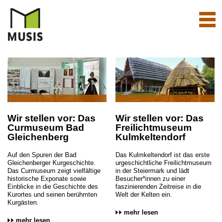
Navi
aktiv
Wir stellen vor: Das
Wir stellen vor: Das
Curmuseum Bad
Freilichtmuseum
Gleichenberg
Kulmkeltendorf
Auf den Spuren der Bad
Das Kulmkeltendorf ist das erste
Gleichenberger Kurgeschichte.
urgeschichtliche Freilichtmuseum
Das Curmuseum zeigt vielfältige
in der Steiermark und lädt
historische Exponate sowie
Besucher*innen zu einer
Einblicke in die Geschichte des
faszinierenden Zeitreise in die
Kurortes und seinen berühmten
Welt der Kelten ein.
Kurgästen.
mehr lesen
mehr lesen