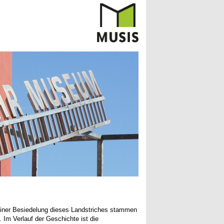
einer Besiedelung dieses Landstriches stammen
. Im Verlauf der Geschichte ist die