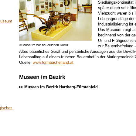
Siedlungskontinuität
später durch schriftl
Viehzucht waren bis i
Lebensgrundlage der
tmuseum
Industrialisierung is
Das Museum zeigt an 
beginnend von der ge
Ur- und Frühgeschicht
© Museum zur bäuerlichen Kultur
zur Bauernbefreiung -
Altes bäuerliches Gerät und persönliche Aussagen aus der Bevölk
Lebensalltag auf einem früheren Bauernhof in der Marktgemeinde 
Quelle:
www.formbacherland.at
Museen im Bezirk
Museen im Bezirk Hartberg-Fürstenfeld
gisches