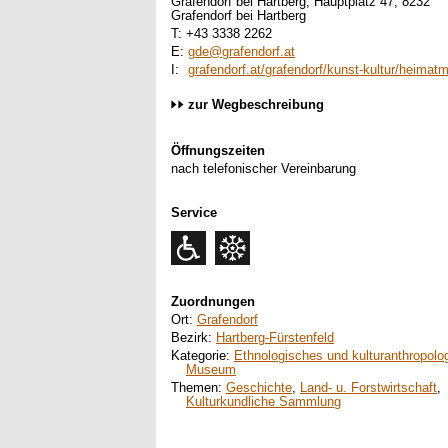
Grafendorf bei Hartberg, Hauptplatz 47, 8232
Grafendorf bei Hartberg
T: +43 3338 2262
E:
gde@grafendorf.at
I:
grafendorf.at/grafendorf/kunst-kultur/heima
zur Wegbeschreibung
Öffnungszeiten
nach telefonischer Vereinbarung
Service
Zuordnungen
Ort:
Grafendorf
Bezirk:
Hartberg-Fürstenfeld
Kategorie:
Ethnologisches und kulturanthropolo
Museum
Themen:
Geschichte
,
Land- u. Forstwirtschaft
,
Kulturkundliche Sammlung