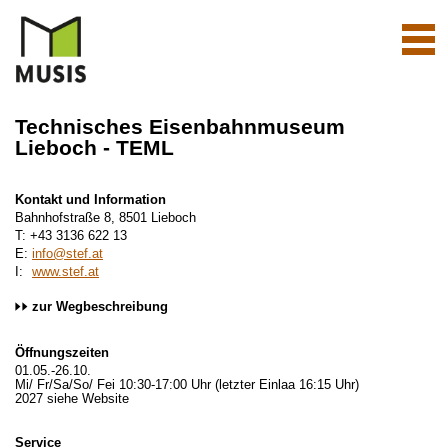
Navi
aktiv
Technisches Eisenbahnmuseum
Lieboch - TEML
Kontakt und Information
Bahnhofstraße 8, 8501 Lieboch
T: +43 3136 622 13
E:
info@stef.at
I:
www.stef.at
zur Wegbeschreibung
Öffnungszeiten
01.05.-26.10.
Mi/ Fr/Sa/So/ Fei 10:30-17:00 Uhr (letzter Einlaa 16:15 Uhr)
2027 siehe Website
Service