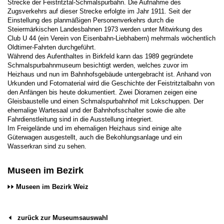
Strecke der Feistritztal-Schmalspurbahn. Die Aufnahme des
Zugsverkehrs auf dieser Strecke erfolgte im Jahr 1911. Seit der
Einstellung des planmäßigen Personenverkehrs durch die
Steiermärkischen Landesbahnen 1973 werden unter Mitwirkung des
Club U 44 (ein Verein von Eisenbahn-Liebhabern) mehrmals wöchentlich
Oldtimer-Fahrten durchgeführt.
Während des Aufenthaltes in Birkfeld kann das 1989 gegründete
Schmalspurbahnmuseum besichtigt werden, welches zuvor im
Heizhaus und nun im Bahnhofsgebäude untergebracht ist. Anhand von
Urkunden und Fotomaterial wird die Geschichte der Feistritztalbahn von
den Anfängen bis heute dokumentiert. Zwei Dioramen zeigen eine
Gleisbaustelle und einen Schmalspurbahnhof mit Lokschuppen. Der
ehemalige Wartesaal und der Bahnhofsschalter sowie die alte
Fahrdienstleitung sind in die Ausstellung integriert.
Im Freigelände und im ehemaligen Heizhaus sind einige alte
Güterwagen ausgestellt, auch die Bekohlungsanlage und ein
Wasserkran sind zu sehen.
Museen im Bezirk
Museen im Bezirk Weiz
zurück zur Museumsauswahl