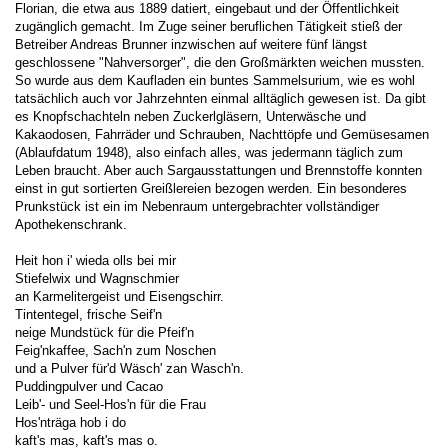
Florian, die etwa aus 1889 datiert, eingebaut und der Öffentlichkeit
zugänglich gemacht. Im Zuge seiner beruflichen Tätigkeit stieß der
Betreiber Andreas Brunner inzwischen auf weitere fünf längst
geschlossene "Nahversorger", die den Großmärkten weichen mussten.
So wurde aus dem Kaufladen ein buntes Sammelsurium, wie es wohl
tatsächlich auch vor Jahrzehnten einmal alltäglich gewesen ist. Da gibt
es Knopfschachteln neben Zuckerlgläsern, Unterwäsche und
Kakaodosen, Fahrräder und Schrauben, Nachttöpfe und Gemüsesamen
(Ablaufdatum 1948), also einfach alles, was jedermann täglich zum
Leben braucht. Aber auch Sargausstattungen und Brennstoffe konnten
einst in gut sortierten Greißlereien bezogen werden. Ein besonderes
Prunkstück ist ein im Nebenraum untergebrachter vollständiger
Apothekenschrank.
Heit hon i' wieda olls bei mir
Stiefelwix und Wagnschmier
an Karmelitergeist und Eisengschirr.
Tintentegel, frische Seif'n
neige Mundstück für die Pfeif'n
Feig'nkaffee, Sach'n zum Noschen
und a Pulver für'd Wäsch' zan Wasch'n.
Puddingpulver und Cacao
Leib'- und Seel-Hos'n für die Frau
Hos'nträga hob i do
kaft's mas, kaft's mas o.