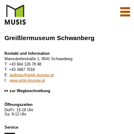
Navi
aktiv
Greißlermuseum Schwanberg
Kontakt und Information
Mainsdorferstraße 1, 8541 Schwanberg
T: +43 664 126 78 98
T: +43 3467 7018
E:
andreas@antik-brunner.at
I:
www.antik-brunner.at
zur Wegbeschreibung
Öffnungszeiten
Do/Fr: 15-18 Uhr
Sa: 9-12 Uhr
Service