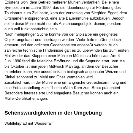
Existenz wohl dem Betrieb mehrerer Mühlen verdanken. Bei einem
Symposium im Jahre 1990, das die Ideenfindung zur Förderung des
Tourismus zum Ziel hatte, kam der Vorschlag von Siegfried Egger, dem
Ortsnamen entsprechend, eine alte Bauernmühle aufzubauen. Jedoch
sollte diese Mühle nicht nur als Anschauungsobjekt dienen, sondern
auch voll funktionstüchtig sein.
Nach mehrjähriger Suche konnte von der Stolzalpe ein geeignetes
Objekt angekauft und übertragen werden. Viele Teile mußten jedoch
erneuert und den örtlichen Gegebenheiten angepaßt werden. Auch
zahlreiche technische Hindernisse galt es zu überwinden bis zum ersten
Mal wieder das Klappern einer Mühle in Mühlen zu hören war. Am 3.
Juni 1996 fand die feierliche Eröffnung und die Segnung statt. Von Mai
bis Oktober ist nun jeden Mittwoch Mahltag, an dem der Besucher
miterleben kann, wie ausschließlich biologisch angebauter Weizen und
Dinkel schonend zu Mehl und Gries vermahlen wird.
Zusätzlich wird in der Mühle eine umfangreiche Getreidesammlung und
eine Fotoausstellung zum Thema «Vom Korn zum Brot» präsentiert.
Besonders interessierte und engagierte Besucher können auch ein
Müller-Zertifikat erlangen.
Sehenswürdigkeiten in der Umgebung
Waldlehrpfad mit Wasserfall